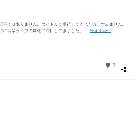
記事ではありません。タイトルで期待してくれた方、すみません。
コ
特に音楽ライブの変化に注目してきました。 …
続きを読む
ロ
ナ
と
音
楽
コメント
0
ラ
イ
ブ