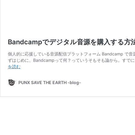
Bandcampでデジタル音源を購入する方
個人的に応援している音源配信プラットフォーム Bandcamp で音源を購
ずはじめに、Bandcampって何？っていうそもそも論から。すでに
Bandcamp
を読む
で
デ
PUNX SAVE THE EARTH -blog-
ジ
タ
ル
音
源
を
購
入