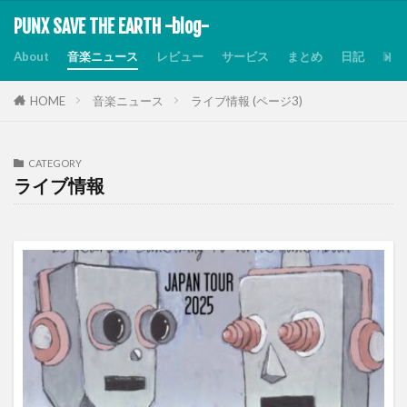
PUNX SAVE THE EARTH -blog-
About
音楽ニュース
レビュー
サービス
まとめ
日記
Dis
HOME
音楽ニュース
ライブ情報 (ページ3)
CATEGORY
ライブ情報