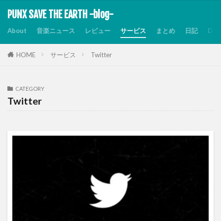
PUNX SAVE THE EARTH -blog-
About
音楽ニュース
レビュー
サービス
まとめ
日記
Dis
HOME
サービス
Twitter
CATEGORY
Twitter