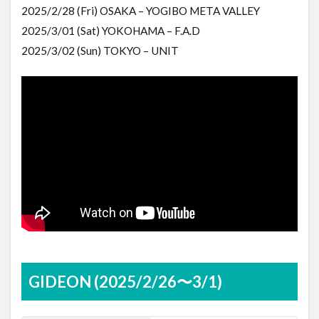
2025/2/28 (Fri) OSAKA – YOGIBO META VALLEY
2025/3/01 (Sat) YOKOHAMA – F.A.D
2025/3/02 (Sun) TOKYO – UNIT
GIDEON (2025/2/26〜3/1)