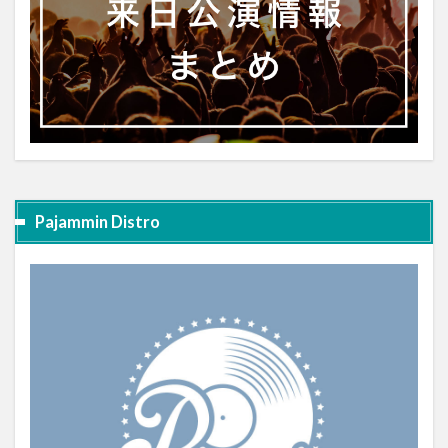
Pajammin Distro