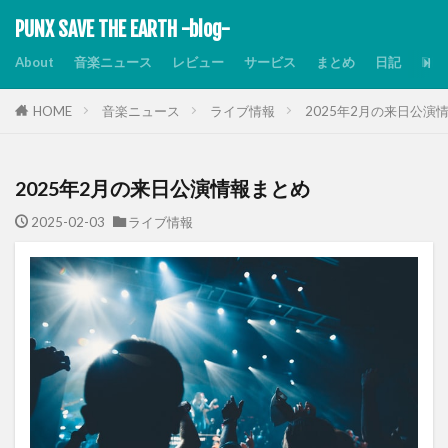
PUNX SAVE THE EARTH -blog-
About
音楽ニュース
レビュー
サービス
まとめ
日記
Dis
HOME
音楽ニュース
ライブ情報
2025年2月の来日公演
2025年2月の来日公演情報まとめ
2025-02-03
ライブ情報