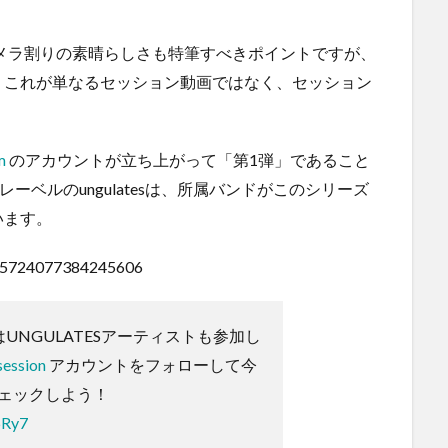
メラ割りの素晴らしさも特筆すべきポイントですが、
、これが単なるセッション動画ではなく、セッション
m
のアカウントが立ち上がって「第1弾」であること
ーベルのungulatesは、所属バンドがこのシリーズ
います。
/1765724077384245606
ONにはUNGULATESアーティストも参加し
session
アカウントをフォローして今
ェックしよう！
6Ry7