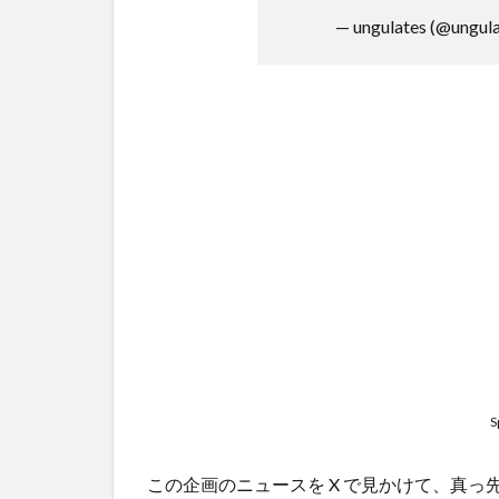
— ungulates (@ungul
S
この企画のニュースを X で見かけて、真っ先に