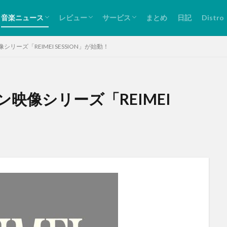
リリース情報
ライブ情報
バンド紹介
ライブレビュー
音源紹介
Spotify
Bandcamp
Twitter
音楽ニュース
レビュー
サービス
まとめ
日記
Distro
リリース情報
ライブ情報
バンド紹介
ライブレビュー
音源紹介
Spotify
Bandcamp
Twitter
ーズ「REIMEI SESSION」が始動！
映像シリーズ「REIMEI