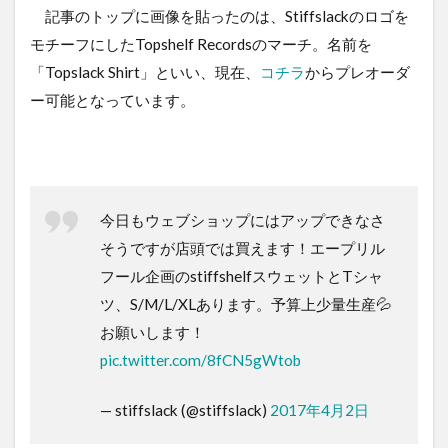
記事のトップに画像を貼ったのは、Stiffslackのロゴを
モチーフにしたTopshelf Recordsのマーチ。名前を
「Topslack Shirt」といい、現在、
コチラ
からプレオーダ
ー可能となっています。
今日もウェブショップにはアップできなさ
そうですが店頭では買えます！エープリル
フール企画のstiffshelfスウェットとTシャ
ツ、S/M/L/XLあります。予算上少量生産💦
お願いします！
pic.twitter.com/8fCN5gWtob
— stiffslack (@stiffslack)
2017年4月2日