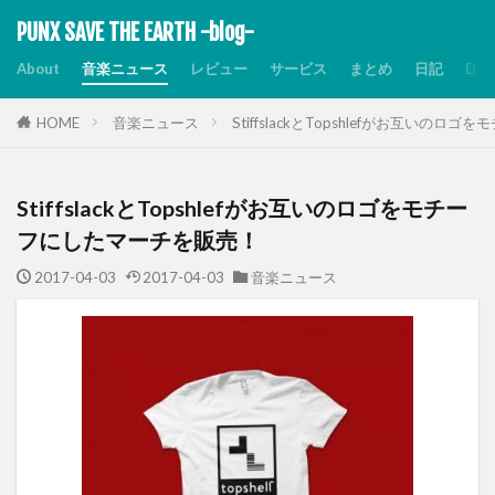
PUNX SAVE THE EARTH -blog-
About
音楽ニュース
レビュー
サービス
まとめ
日記
Dis
HOME
音楽ニュース
StiffslackとTopshlefがお互いの
StiffslackとTopshlefがお互いのロゴをモチー
フにしたマーチを販売！
2017-04-03
2017-04-03
音楽ニュース