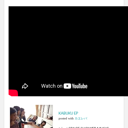
KABUKU EP
posted with
カエレバ