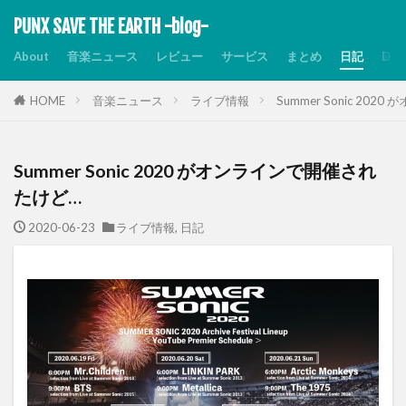
PUNX SAVE THE EARTH -blog-
About
音楽ニュース
レビュー
サービス
まとめ
日記
Dis
HOME
音楽ニュース
ライブ情報
Summer Sonic 20
Summer Sonic 2020 がオンラインで開催され
たけど…
2020-06-23
ライブ情報
,
日記