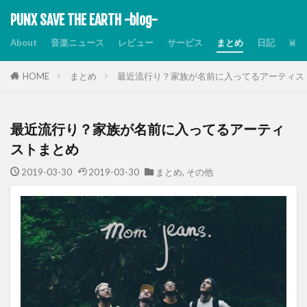
PUNX SAVE THE EARTH -blog-
About
音楽ニュース
レビュー
サービス
まとめ
日記
Dis
HOME
まとめ
最近流行り？家族が名前に入ってるアーティス
最近流行り？家族が名前に入ってるアーティ
ストまとめ
2019-03-30
2019-03-30
まとめ
,
その他