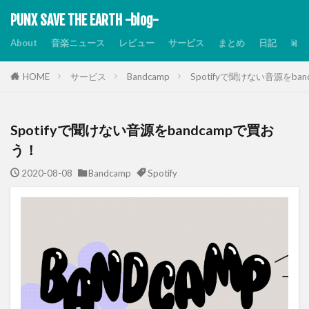
PUNX SAVE THE EARTH -blog-
About
音楽ニュース
レビュー
サービス
まとめ
日記
Dis
HOME
サービス
Bandcamp
Spotifyで聞けない音源をba
Spotifyで聞けない音源をbandcampで買お
う！
2020-08-08
Bandcamp
Spotify