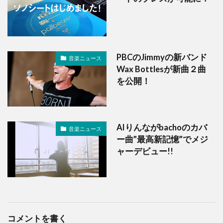
PBCのJimmyの新バンド
音楽ニュース
Wax Bottlesが新曲２曲
を公開！
AIりんながbachoのカバ
音楽ニュース
ー曲”最高新記憶”でメジ
ャーデビュー!!
コメントを書く