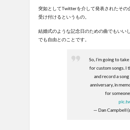
突如としてTwitterを介して発表された
受け付けるというもの。
結婚式のような記念日のための曲でもいい
でも自由とのことです。
So, I’m going to tak
for custom songs. I th
and record a song
anniversary, in memo
for someone.
pic.t
— Dan Campbell 