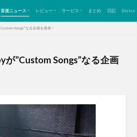
リリース情報
ライブ情報
バンド紹介
ライブレビュー
音源紹介
Spotify
Bandcamp
Twitter
音楽ニュース
レビュー
サービス
まとめ
日記
Distro
リリース情報
ライブ情報
バンド紹介
ライブレビュー
音源紹介
Spotify
Bandcamp
Twitter
yが”Custom Songs”なる企画を発表！
upyが”Custom Songs”なる企画