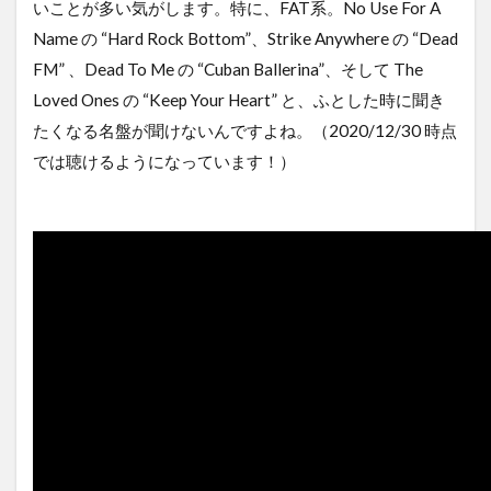
いことが多い気がします。特に、FAT系。No Use For A
Name の “Hard Rock Bottom”、Strike Anywhere の “Dead
FM” 、Dead To Me の “Cuban Ballerina”、そして The
Loved Ones の “Keep Your Heart” と、ふとした時に聞き
たくなる名盤が聞けないんですよね。（2020/12/30 時点
では聴けるようになっています！）