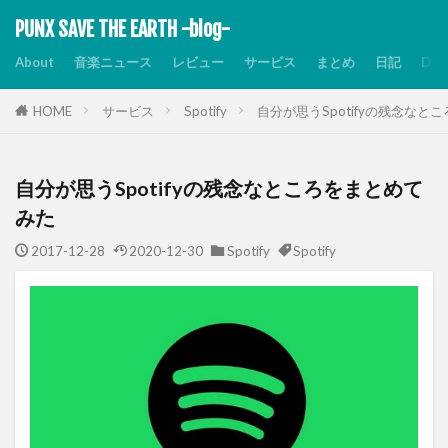
PUNX SAVE THE EARTH -blog-
About
音楽ニュース
レビュー
サービス
まとめ
日記
Dis
HOME
サービス
Spotify
自分が思うSpotifyの残念なと
自分が思うSpotifyの残念なところをまとめて
みた
2017-12-28
2020-12-30
Spotify
Spotify