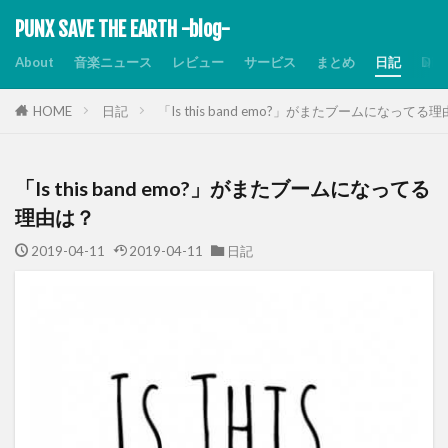
PUNX SAVE THE EARTH -blog-
About
音楽ニュース
レビュー
サービス
まとめ
日記
Dis
HOME
日記
「Is this band emo?」がまたブームになってる
「Is this band emo?」がまたブームになってる
理由は？
2019-04-11
2019-04-11
日記