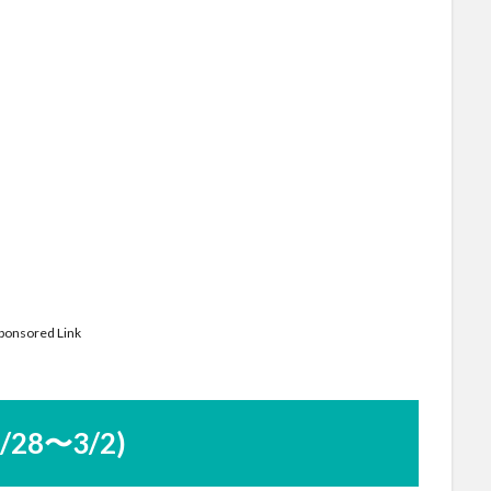
ponsored Link
2/28〜3/2)