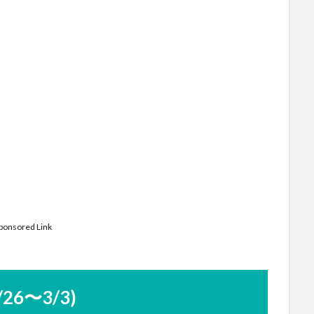
ponsored Link
2/26〜3/3)