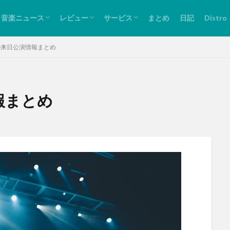
リリース情報
ライブ情報
バンド紹介
ライブレビュー
音源紹介
Spotify
Bandcamp
Twitter
音楽ニュース
レビュー
サービス
まとめ
日記
Distro
リリース情報
ライブ情報
バンド紹介
ライブレビュー
音源紹介
Spotify
Bandcamp
Twitter
月の来日公演情報まとめ
報まとめ