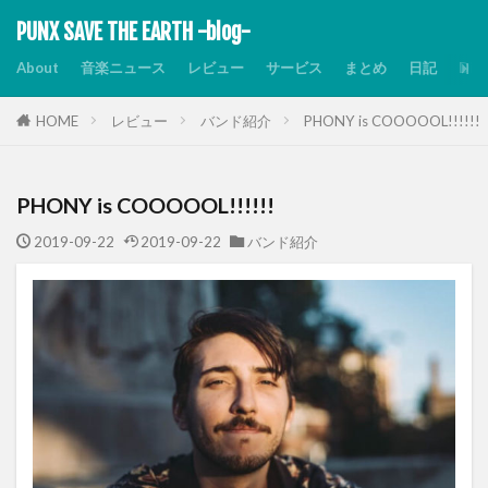
PUNX SAVE THE EARTH -blog-
About
音楽ニュース
レビュー
サービス
まとめ
日記
Dis
HOME
レビュー
バンド紹介
PHONY is COOOOOL!!!!!!
PHONY is COOOOOL!!!!!!
2019-09-22
2019-09-22
バンド紹介