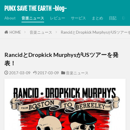
PUNX SAVE THE EARTH -blog-
About
音楽ニュース
レビュー
サービス
まとめ
日記
Dis
HOME
音楽ニュース
RancidとDropkick MurphysがUSツ
RancidとDropkick MurphysがUSツアーを発
表！
2017-03-09
2017-03-09
音楽ニュース