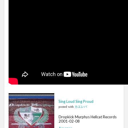
Sing Loud Sing Proud
posted with
カエレバ
Dropkick Murphys Hellcat Records
2001-02-08