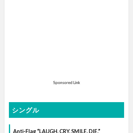
Sponsored Link
シングル
Anti-Flag “LAUGH. CRY. SMILE. DIE.”