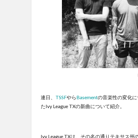
連日、
TSSF
やら
Basement
の音楽性の変化に
たIvy League TXの新曲について紹介。
Ivy League TXは、その名の通りテキサス