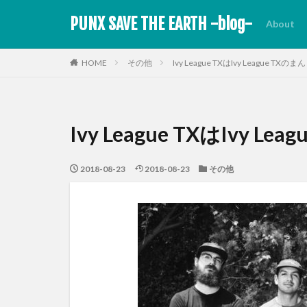
PUNX SAVE THE EARTH -blog-
About
HOME
その他
Ivy League TXはIvy League TX
Ivy League TXはIvy 
2018-08-23
2018-08-23
その他