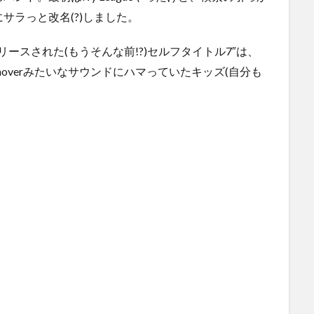
Xにサラっと改名(?)しました。
リースされた(もうそんな前!?)セルフタイトル7″は、
zen、Turnoverみたいなサウンドにハマっていたキッズ(自分も