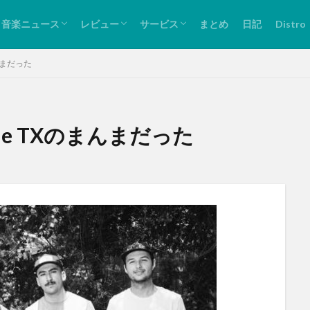
リリース情報
ライブ情報
バンド紹介
ライブレビュー
音源紹介
Spotify
Bandcamp
Twitter
音楽ニュース
レビュー
サービス
まとめ
日記
Distro
リリース情報
ライブ情報
バンド紹介
ライブレビュー
音源紹介
Spotify
Bandcamp
Twitter
のまんまだった
League TXのまんまだった