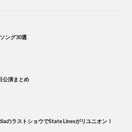
トソング30選
来日公演まとめ
e MediaのラストショウでState Linesがリユニオン！